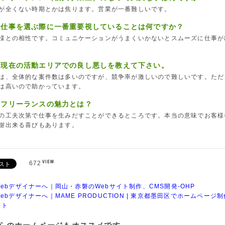
が全くない時期とかは焦ります。営業が一番難しいです。
、仕事を選ぶ際に一番重要視していることは何ですか？
様との相性です。コミュニケーションがうまくいかないとスムーズに仕事が
、現在の活動エリアでの良し悪しを教えて下さい。
は、全体的な案件数は多いのですが、競争率が激しいので難しいです。ただ
は高いので助かっています。
、フリーランスの魅力とは？
の工夫次第で仕事を生みだすことができるところです。本当の意味でお客様
謝出来る喜びもあります。
672
Webデザイナーへ｜岡山・赤磐のWebサイト制作、CMS開発-OHP
Webデザイナーへ｜MAME PRODUCTION | 東京都墨田区でホームページ
イト