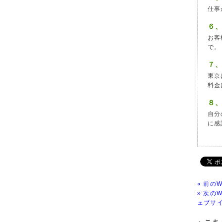
仕事
６
お客
で。
７
東京
料金
８
自分
に感
« 前の
» 次の
ェブサ