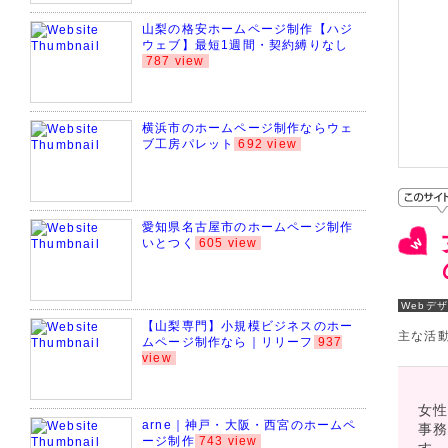
山梨の格安ホームページ制作【ハジ
ウェブ】最短1週間・契約縛りなし
787 view
横浜市のホームページ制作ならウェ
ブ工房パレット
692 view
愛知県名古屋市のホームページ制作
いとつく
605 view
Webデ
【山梨専門】小規模ビジネスのホー
主な活
ムページ制作なら｜リリーフ
937
view
女性
arne｜神戸・大阪・西宮のホームペ
事務
ージ制作
743 view