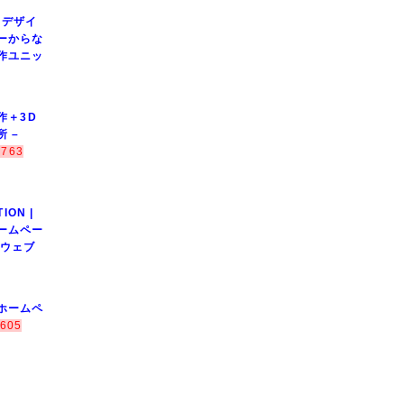
m｜デザイ
ーからな
作ユニッ
作＋3D
 –
,763
ION |
ームペー
のウェブ
ホームペ
605