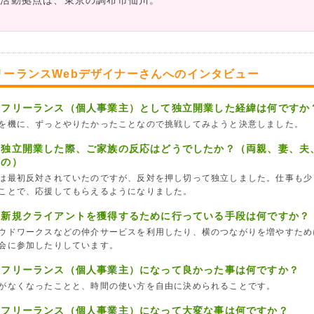
。活動拠点は、東京の調布市仙川。
リーランスWebデザイナーさんへのインタビュー
、フリーランス（個人事業主）として独立開業した経緯は何ですか
を機に、ずっとやりたかったことなので挑戦してみようと決意しました。
、独立開業した際、ご家族の反応はどうでしたか？（両親、妻、夫
らの）
は最初反対されていたのですが、反対を押し切って独立しました。仕事も少
ことで、応援してもらえるようになりました。
、新規クライアントを獲得するために行っている手段は何ですか？
ウドワークスなどの仲介サービスを利用したり、横のつながりを増やすため
会に参加したりしています。
、フリーランス（個人事業主）になって良かった事は何ですか？
がなくなったことと、時間の使い方を自由に決められることです。
、フリーランス（個人事業主）になって大変な事は何ですか？