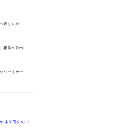
出来ないの
、相場の制作
やパートナー
制作 本間智久のウ