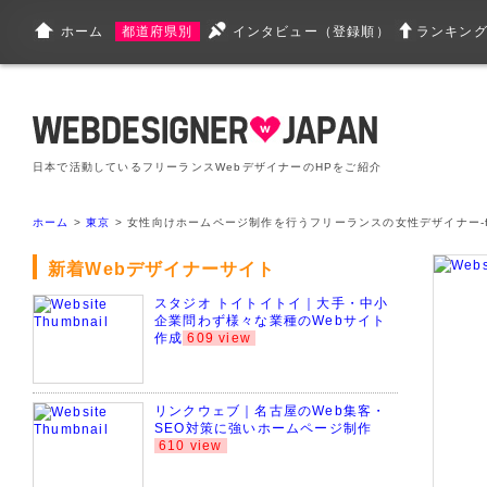
ホーム
都道府県別
インタビュー（登録順）
ランキン
日本で活動しているフリーランスWebデザイナーのHPをご紹介
ホーム
>
東京
> 女性向けホームページ制作を行うフリーランスの女性デザイナー-fuk
新着Webデザイナーサイト
スタジオ トイトイトイ｜大手・中小
企業問わず様々な業種のWebサイト
作成
609 view
リンクウェブ｜名古屋のWeb集客・
SEO対策に強いホームページ制作
610 view