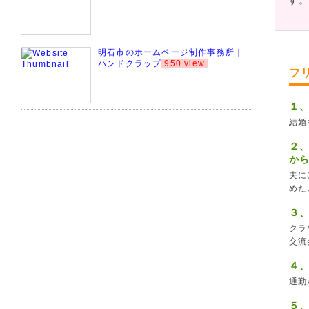
す
明石市のホームページ制作事務所｜
ハンドクラップ
950 view
フ
１
結婚
２
か
夫に
めた
３
クラ
交流
４
通勤
５