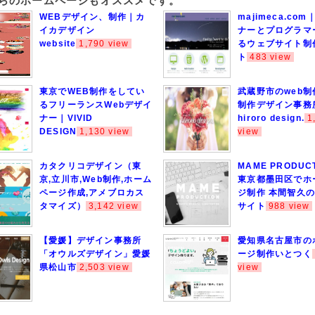
ちらのホームページもオススメです。
WEBデザイン、制作｜カ
majimeca.co
イカデザイン
ナーとプログラマ
website
1,790 view
るウェブサイト制
ト
483 view
東京でWEB制作をしてい
武蔵野市のweb制
るフリーランスWebデザイ
制作デザイン事務所
ナー｜VIVID
hiroro design.
1
DESIGN
1,130 view
view
カタクリコデザイン（東
MAME PRODUCT
京,立川市,Web制作,ホーム
東京都墨田区でホ
ページ作成,アメブロカス
ジ制作 本間智久
タマイズ）
3,142 view
サイト
988 view
【愛媛】デザイン事務所
愛知県名古屋市の
「オウルズデザイン」愛媛
ージ制作いとつく
県松山市
2,503 view
view