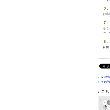
６
お客
７
そこ
で、
８
自由
« 前の
» 次のW
♪ こ