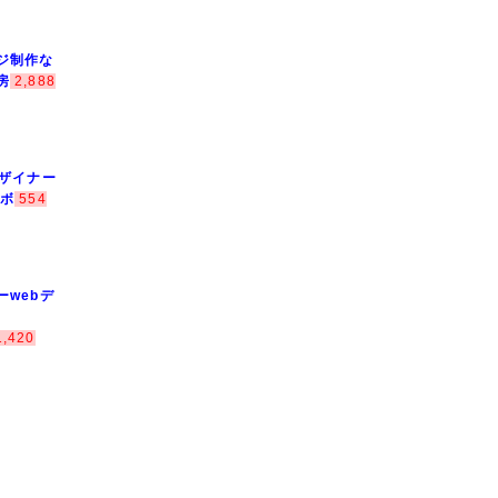
ジ制作な
房
2,888
デザイナー
ラボ
554
ーwebデ
1,420