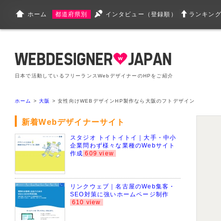
ホーム
都道府県別
インタビュー（登録順）
ランキン
日本で活動しているフリーランスWebデザイナーのHPをご紹介
ホーム
>
大阪
> 女性向けWEBデザインHP製作なら大阪のフトデザイン
新着Webデザイナーサイト
スタジオ トイトイトイ｜大手・中小
企業問わず様々な業種のWebサイト
作成
609 view
リンクウェブ｜名古屋のWeb集客・
SEO対策に強いホームページ制作
610 view