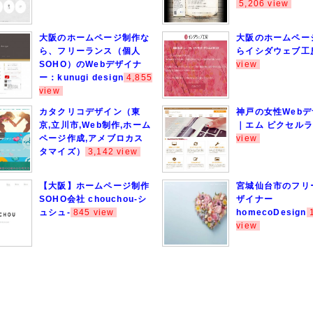
5,206 view
大阪のホームページ制作な
大阪のホームペー
ら、フリーランス（個人
らイシダウェブ工
SOHO）のWebデザイナ
view
ー：kunugi design
4,855
view
カタクリコデザイン（東
神戸の女性Web
京,立川市,Web制作,ホーム
｜エム ピクセル
ページ作成,アメブロカス
view
タマイズ）
3,142 view
【大阪】ホームページ制作
宮城仙台市のフリ
SOHO会社 chouchou-シ
ザイナー
ュシュ-
845 view
homecoDesign
view