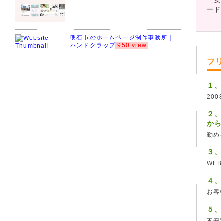
「女
ー
明石市のホームページ制作事務所｜
ハンドクラップ
950 view
フ
１
200
２
か
勤め
３
WE
４
お客
５
不安