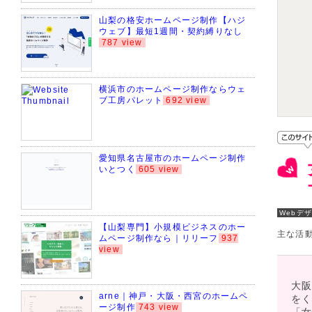
山梨の格安ホームページ制作【ハジ
ウェブ】最短1週間・契約縛りなし
787 view
横浜市のホームページ制作ならウェ
ブ工房パレット
692 view
愛知県名古屋市のホームページ制作
いとつく
605 view
Webデ
【山梨専門】小規模ビジネスのホー
主な活
ムページ制作なら｜リリーフ
937
view
大阪
arne｜神戸・大阪・西宮のホームペ
を
ージ制作
743 view