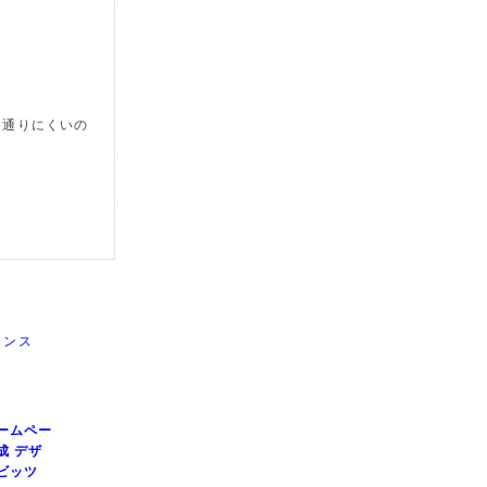
は通りにくいの
ランス
ームペー
成 デザ
ビッツ