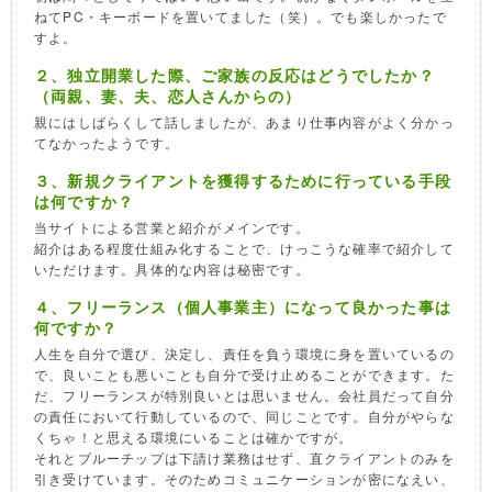
ねてPC・キーボードを置いてました（笑）。でも楽しかったで
すよ。
２、独立開業した際、ご家族の反応はどうでしたか？
（両親、妻、夫、恋人さんからの）
親にはしばらくして話しましたが、あまり仕事内容がよく分かっ
てなかったようです。
３、新規クライアントを獲得するために行っている手段
は何ですか？
当サイトによる営業と紹介がメインです。
紹介はある程度仕組み化することで、けっこうな確率で紹介して
いただけます。具体的な内容は秘密です。
４、フリーランス（個人事業主）になって良かった事は
何ですか？
人生を自分で選び、決定し、責任を負う環境に身を置いているの
で、良いことも悪いことも自分で受け止めることができます。た
だ、フリーランスが特別良いとは思いません。会社員だって自分
の責任において行動しているので、同じことです。自分がやらな
くちゃ！と思える環境にいることは確かですが。
それとブルーチップは下請け業務はせず、直クライアントのみを
引き受けています。そのためコミュニケーションが密になえい、