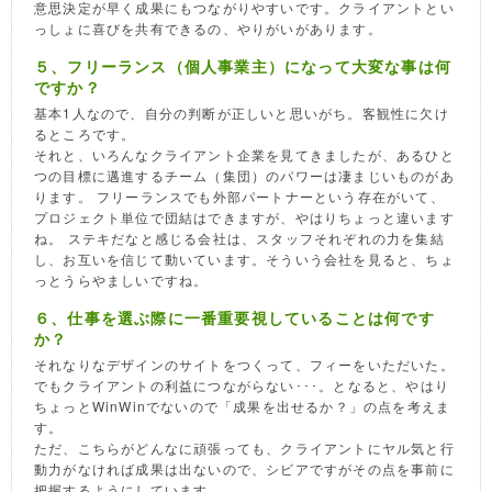
意思決定が早く成果にもつながりやすいです。クライアントとい
っしょに喜びを共有できるの、やりがいがあります。
５、フリーランス（個人事業主）になって大変な事は何
ですか？
基本1人なので、自分の判断が正しいと思いがち。客観性に欠け
るところです。
それと、いろんなクライアント企業を見てきましたが、あるひと
つの目標に邁進するチーム（集団）のパワーは凄まじいものがあ
ります。 フリーランスでも外部パートナーという存在がいて、
プロジェクト単位で団結はできますが、やはりちょっと違います
ね。 ステキだなと感じる会社は、スタッフそれぞれの力を集結
し、お互いを信じて動いています。そういう会社を見ると、ちょ
っとうらやましいですね。
６、仕事を選ぶ際に一番重要視していることは何です
か？
それなりなデザインのサイトをつくって、フィーをいただいた。
でもクライアントの利益につながらない･･･。となると、やはり
ちょっとWinWinでないので「成果を出せるか？」の点を考えま
す。
ただ、こちらがどんなに頑張っても、クライアントにヤル気と行
動力がなければ成果は出ないので、シビアですがその点を事前に
把握するようにしています。