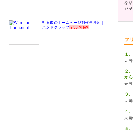
を活
ジ
明石市のホームページ制作事務所｜
ハンドクラップ
950 view
フ
１
未回
２
か
未回
３
未回
４
未回
５