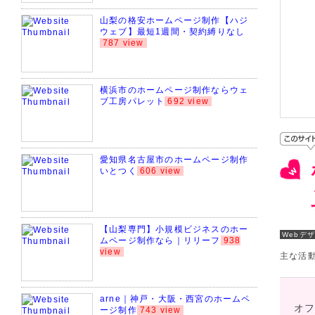
山梨の格安ホームページ制作【ハジ
ウェブ】最短1週間・契約縛りなし
787 view
横浜市のホームページ制作ならウェ
ブ工房パレット
692 view
愛知県名古屋市のホームページ制作
いとつく
606 view
【山梨専門】小規模ビジネスのホー
Webデ
ムページ制作なら｜リリーフ
938
view
主な活
arne｜神戸・大阪・西宮のホームペ
オ
ージ制作
743 view