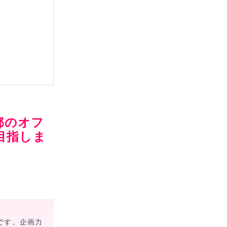
都のオフ
を目指しま
です。企画力