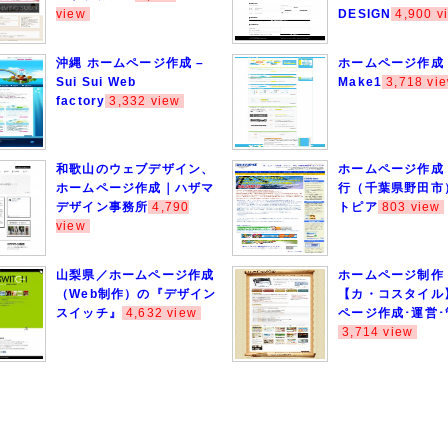
view
DESIGN
4,900 v
沖縄 ホームページ作成 –
ホームページ作成
Sui Sui Web
Make1
3,718 vi
factory
3,332 view
和歌山のウェブデザイン、
ホームページ作成
ホームページ作成｜ハザマ
行（千葉県野田市
デザイン事務所
4,790
トピア
803 view
view
山梨県／ホームページ作成
ホームページ制作
（Web制作）の『デザイン
【カ・コスタイル
スイッチ』
4,632 view
ページ作成･運営･
3,714 view