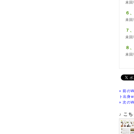
未回
６
未回
７
未回
８
未回
« 前の
ト出身w
» 次の
♪ こ