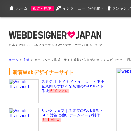
ホーム
都道府県別
インタビュー（登録順）
ランキン
日本で活動しているフリーランスWebデザイナーのHPをご紹介
ホーム
>
京都
> ホームページ作成・サイト運営なら京都のオフィスピコッツ – 日
新着Webデザイナーサイト
スタジオ トイトイトイ｜大手・中小
企業問わず様々な業種のWebサイト
作成
610 view
リンクウェブ｜名古屋のWeb集客・
SEO対策に強いホームページ制作
611 view